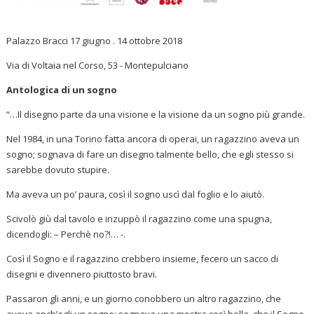
Palazzo Bracci 17 giugno . 14 ottobre 2018
Via di Voltaia nel Corso, 53 - Montepulciano
Antologica di un sogno
“…Il disegno parte da una visione e la visione da un sogno più grande.
Nel 1984, in una Torino fatta ancora di operai, un ragazzino aveva un
sogno; sognava di fare un disegno talmente bello, che egli stesso si
sarebbe dovuto stupire.
Ma aveva un po’ paura, così il sogno uscì dal foglio e lo aiutò.
Scivolò giù dal tavolo e inzuppò il ragazzino come una spugna,
dicendogli: – Perchè no?!… -.
Così il Sogno e il ragazzino crebbero insieme, fecero un sacco di
disegni e divennero piuttosto bravi.
Passaron gli anni, e un giorno conobbero un altro ragazzino, che
aveva anch’egli un sogno; sognava una mostra così bella, che il Sogno