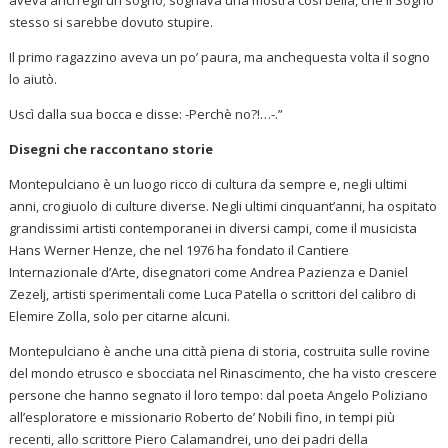
stesso si sarebbe dovuto stupire.
Il primo ragazzino aveva un po’ paura, ma anchequesta volta il sogno
lo aiutò.
Uscì dalla sua bocca e disse: -Perchè no?!…-.”
Disegni che raccontano storie
Montepulciano è un luogo ricco di cultura da sempre e, negli ultimi
anni, crogiuolo di culture diverse. Negli ultimi cinquant’anni, ha ospitato
grandissimi artisti contemporanei in diversi campi, come il musicista
Hans Werner Henze, che nel 1976 ha fondato il Cantiere
Internazionale d’Arte, disegnatori come Andrea Pazienza e Daniel
Zezelj, artisti sperimentali come Luca Patella o scrittori del calibro di
Elemire Zolla, solo per citarne alcuni.
Montepulciano è anche una città piena di storia, costruita sulle rovine
del mondo etrusco e sbocciata nel Rinascimento, che ha visto crescere
persone che hanno segnato il loro tempo: dal poeta Angelo Poliziano
all’esploratore e missionario Roberto de’ Nobili fino, in tempi più
recenti, allo scrittore Piero Calamandrei, uno dei padri della