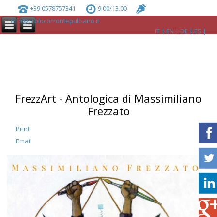
+39 0578757341
9.00/13.00
info@prolocomontepulciano.it
IT
EN
DE
ES
FrezzArt - Antologica di Massimiliano
Frezzato
Print
Email