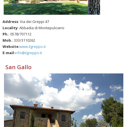
Address
: Via dei Greppi 47
Locality
: Abbadia di Montepulciano
Ph.
: 0578/707112
Mob.
: 333/3110262
Website
:
www.ilgreppo.it
E-mail
:
info@ilgreppo.it
San Gallo