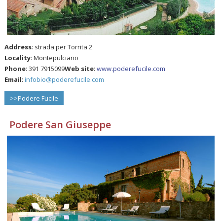
Address
: strada per Torrita 2
Locality
: Montepulciano
Phone
: 391 7915099
Web site
:
www.poderefucile.com
Email
:
infobio@poderefucile.com
>>Podere Fucile
Podere San Giuseppe