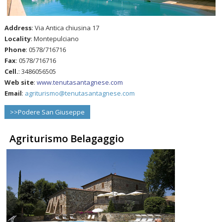
Address
: Via Antica chiusina 17
Locality
: Montepulciano
Phone
: 0578/716716
Fax
: 0578/716716
Cell.
: 3486056505
Web site
:
www.tenutasantagnese.com
Email
:
agriturismo@tenutasantagnese.com
>>Podere San Giuseppe
Agriturismo Belagaggio