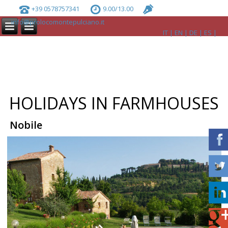
+39 0578757341
9.00/13.00
info@prolocomontepulciano.it
IT
EN
DE
ES
HOLIDAYS IN FARMHOUSES
Nobile