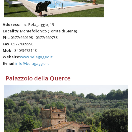
Address
: Loc. Belagaggio, 19
Locality
: Montefollonico (Torrita di Siena)
Ph.
: 0577/669598 - 0577/669733
Fax
: 0577/669598
Mob.
: 340/3472148
Website
:
www.belagaggio.it
E-mail
:
info@belagaggio.it
Palazzolo della Querce