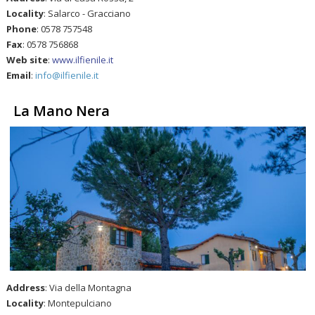
Locality
: Salarco - Gracciano
Phone
: 0578 757548
Fax
: 0578 756868
Web site
:
www.ilfienile.it
Email
:
info@ilfienile.it
La Mano Nera
Address
: Via della Montagna
Locality
: Montepulciano