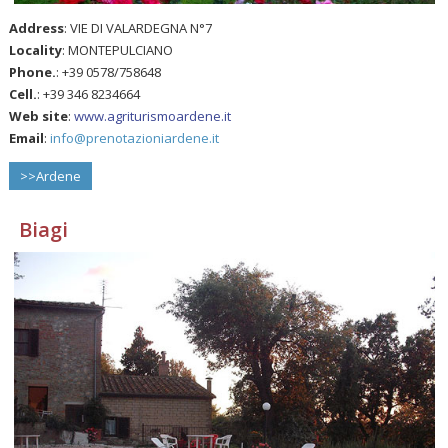
Address
: VIE DI VALARDEGNA N°7
Locality
: MONTEPULCIANO
Phone.
: +39 0578/758648
Cell.
: +39 346 8234664
Web site
:
www.agriturismoardene.it
Email
:
info@prenotazioniardene.it
>>Ardene
Biagi