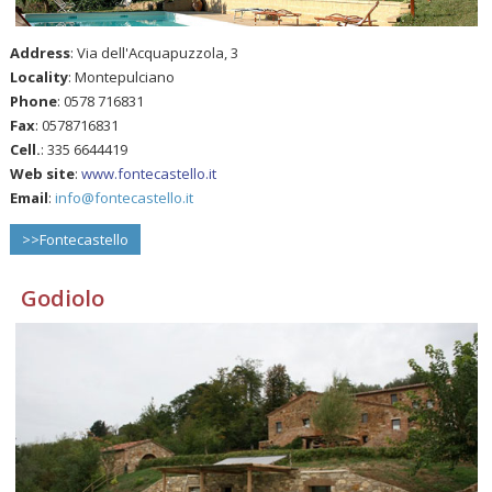
Address
: Via dell'Acquapuzzola, 3
Locality
: Montepulciano
Phone
: 0578 716831
Fax
: 0578716831
Cell.
: 335 6644419
Web site
:
www.fontecastello.it
Email
:
info@fontecastello.it
>>Fontecastello
Godiolo