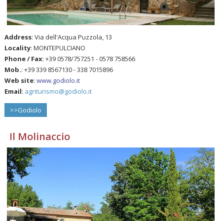
Address
: Via dell'Acqua Puzzola, 13
Locality
: MONTEPULCIANO
Phone / Fax
: +39 0578/757251 - 0578 758566
Mob.
: +39 339 8567130 - 338 7015896
Web site
:
www.godiolo.it
Email
:
agriturismo@godiolo.it
>>Godiolo
Il Molinaccio