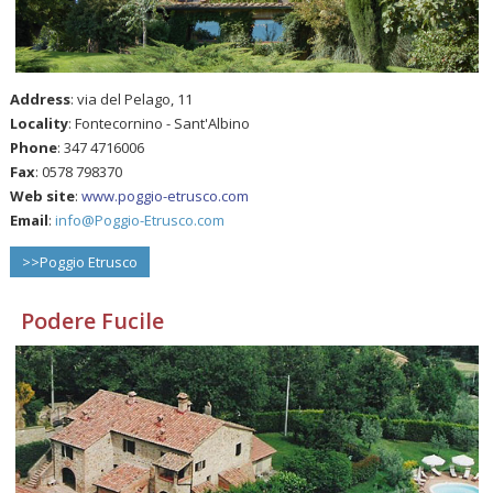
Address
: via del Pelago, 11
Locality
: Fontecornino - Sant'Albino
Phone
: 347 4716006
Fax
: 0578 798370
Web site
:
www.poggio-etrusco.com
Email
:
info@Poggio-Etrusco.com
>>Poggio Etrusco
Podere Fucile