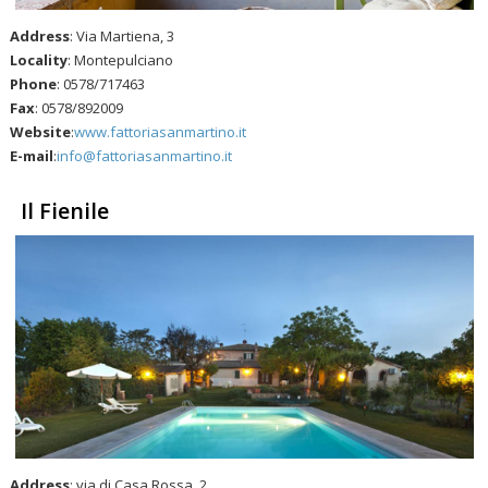
Address
: Via Martiena, 3
Locality
: Montepulciano
Phone
: 0578/717463
Fax
: 0578/892009
Website
:
www.fattoriasanmartino.it
E-mail
:
info@fattoriasanmartino.it
Il Fienile
Address
: via di Casa Rossa, 2