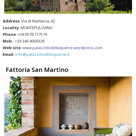
Address
: Via di Martiena, 42
Locality
: MONTEPULCIANO
Phone
: +39 0578 717519
Mob.
: +39 340 4000328
Web site
:
www.palazzolodellaquerce.wordpress.com
Email
:
info@palazzolodellaquerce.it
Fattoria San Martino