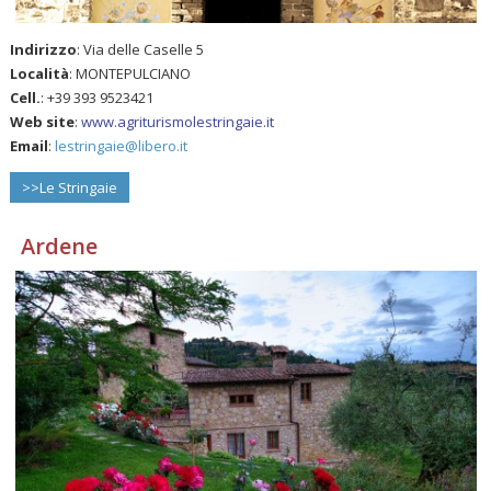
Indirizzo
: Via delle Caselle 5
Località
: MONTEPULCIANO
Cell.
: +39 393 9523421
Web site
:
www.agriturismolestringaie.it
Email
:
lestringaie@libero.it
>>Le Stringaie
Ardene