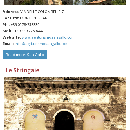
Address
: VIA DELLE COLOMBELLE 7
Locality:
MONTEPULCIANO
Ph.:
+39 0578/758330
Mob.:
+39 339 7769444
Web site:
www.agriturismosangallo.com
Email:
info@agriturismosangallo.com
Read more: San Gallo
Le Stringaie