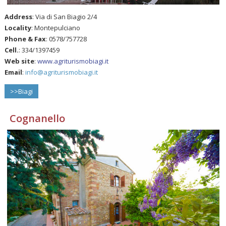
Address
: Via di San Biagio 2/4
Locality
: Montepulciano
Phone & Fax
: 0578/757728
Cell.
: 334/1397459
Web site
:
www.agriturismobiagi.it
Email
:
info@agriturismobiagi.it
>>Biagi
Cognanello