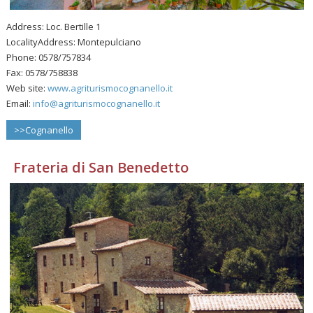
Address: Loc. Bertille 1
LocalityAddress: Montepulciano
Phone: 0578/757834
Fax: 0578/758838
Web site:
www.agriturismocognanello.it
Email:
info@agriturismocognanello.it
>>Cognanello
Frateria di San Benedetto