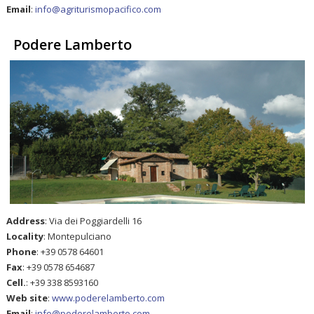
Email
:
info@agriturismopacifico.com
Podere Lamberto
Address
: Via dei Poggiardelli 16
Locality
: Montepulciano
Phone
: +39 0578 64601
Fax
: +39 0578 654687
Cell.
: +39 338 8593160
Web site
:
www.poderelamberto.com
Email
:
info@poderelamberto.com