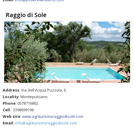
Raggio di Sole
Address
: Via dell'Acqua Puzzola, 6
Locality
: Montepulciano
Phone
: 0578716862
Cell.
: 3398699196
Web site
:
www.agriturismoraggiodisole.com
Email
:
info@agriturismoraggiodisole.com