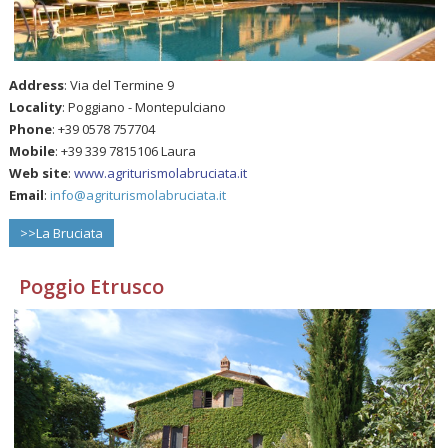
Address
: Via del Termine 9
Locality
: Poggiano - Montepulciano
Phone
: +39 0578 757704
Mobile
: +39 339 7815106 Laura
Web site
:
www.agriturismolabruciata.it
Email
:
info@agriturismolabruciata.it
>>La Bruciata
Poggio Etrusco