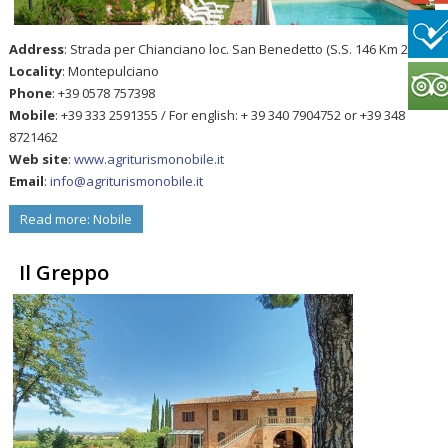
Address
: Strada per Chianciano loc. San Benedetto (S.S. 146 Km 24,1)
Locality
: Montepulciano
Phone
: +39 0578 757398
Mobile
: +39 333 2591355 / For english: + 39 340 7904752 or +39 348
8721462
Web site
:
www.agriturismonobile.it
Email
:
info@agriturismonobile.it
Read more: Nobile
Il Greppo