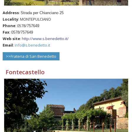
Address
:
Strada per Chianciano 25
Locality
: MONTEPULCIANO
Phone
:
0578/
757649
Fax
:
0578/757649
Web site
:
http://www.s.benedetto.it/
Email
:
info@s.benedetto.it
>>Frateria di San Benedetto
Fontecastello