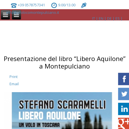
+39 0578757341
9.00/13.00
info@prolocomontepulciano.it
IT
EN
DE
ES
Presentazione del libro “Libero Aquilone”
a Montepulciano
Print
Email