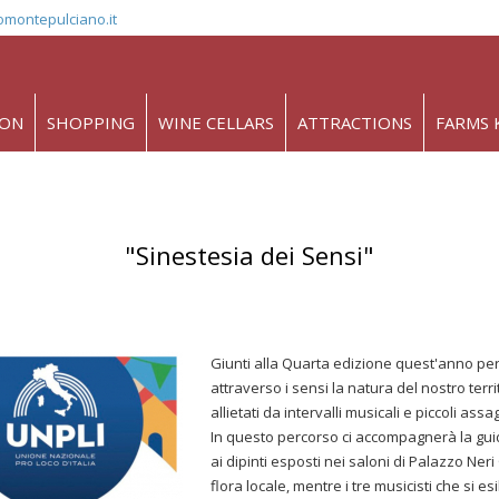
omontepulciano.it
ION
SHOPPING
WINE CELLARS
ATTRACTIONS
FARMS 
"Sinestesia dei Sensi"
Giunti alla Quarta edizione quest'anno per 
attraverso i sensi la natura del nostro ter
allietati da intervalli musicali e piccoli assag
In questo percorso ci accompagnerà la gui
ai dipinti esposti nei saloni di Palazzo Neri 
flora locale, mentre i tre musicisti che si e