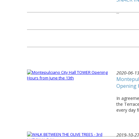
...
2020-06-1
Montepul
Opening 
In agreemen
the Terrac
every day 
2019-10-2