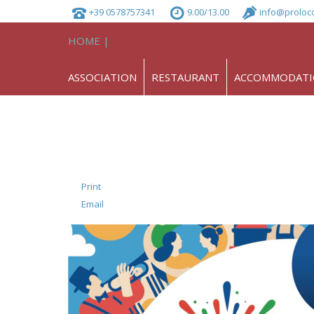
+39 0578757341
9.00/13.00
info@proloc
HOME |
ASSOCIATION
RESTAURANT
ACCOMMODAT
Print
Email