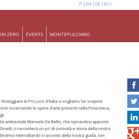
IT
EN
DE
ES
KM ZERO
EVENTS
MONTEPULCIANO
festeggiare le Pro Loco d'Italia vi vogliamo far scoprire
ritorio osservando le opere d’arte presenti nella Pinacoteca,
gi.
da ambientale Manuele De Bellis, che ispirandosi appunto
Orselli, ci racconterà un po’ di curiosità e storia della nostra
sibiranno intervallando il racconto della nostra guida, con