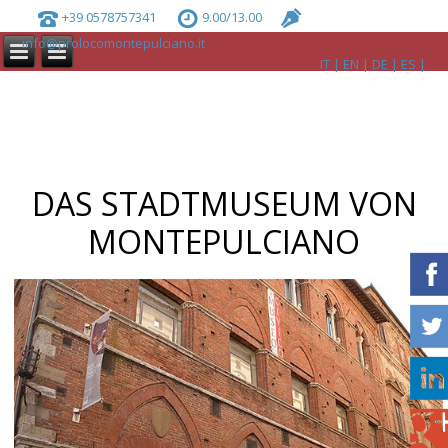
+39 0578757341
9.00/13.00
info@prolocomontepulciano.it
IT
EN
DE
ES
DAS STADTMUSEUM VON
MONTEPULCIANO