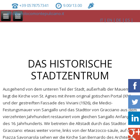
+39 0578757341
9.00/13.00
info@prolocomontepulciano.it
IT
EN
DE
ES
DAS HISTORISCHE
STADTZENTRUM
Ausgehend von dem unteren Teil der Stadt, außerhalb der Mauern,
liegt die Kirche von St. Agnes mit ihrem original gotischen Portal (XIV)
und der gestreiften Fassade des Viviani (1926), die Medici-
Festungsmauer von Sangallo und das Stadttor von Gracciano aus dem
vierzehnten Jahrhundert restauriert vom gleichen Sangallo Anfang
des 16. Jahrhunderts. Wir betreten die Altstadt durch das Stadttor
Gracciano: etwas weiter vorne, links von der Marzocco-säule, auf der
Piazza Savonarola sehen wir die Kirche San Bernardo des Architekten