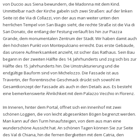
von Duccio aus Siena bewundern, die Madonna mit dem Kind.
Unmittelbar nach der Kirche gabeln sich zwei Straßen: auf der linken
Seite ist die Via di Collazzi, von der aus man weiter unten den
herrlichen Tempel von San Biagio sieht, die rechte Straße ist die Via di
San Donato, die entlang der Festung verläuft bis hin zur Piazza
Grande, dem monumentalen Zentrum der Stadt. Wir haben damit auch
den höchsten Punkt von Montepulciano erreicht. Das erste Gebäude,
das unsere Aufmerksamkeit anzieht, ist sicher das Rathaus. Sein Bau
begann in der zweiten Hälfte des 14. Jahrhunderts und zog sich bis zur
Hälfte des 15. Jahrhunderts hin. Die Umstrukturierung und die
endgültige Bauform sind von Michelozzo. Die Fassade ist aus
Travertin, der florentinische Geschmack drückt sich sowohl im
Gesamtkonzept der Fassade als auch in den Details aus. Es besteht
eine bemerkenswerte Ähnlichkeit mit dem Palazzo Vecchio in Florenz.
Im Inneren, hinter dem Portal, öffnet sich ein Innenhof mit zwei
schönen Loggien, die von leicht abgesenkten Bögen begrenzt werden.
Man kann auf den Turm hinaufsteigen, von dem aus man eine
wunderschöne Aussicht hat. An schönen Tagen können Sie zur Seite
des Val di Chiana, hin die fernen Bergketten mit dem Catria, den