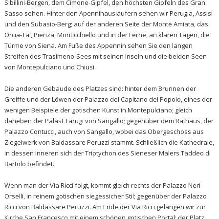
Sibillini-Bergen, dem Cimone-Gipfel, den höchsten Gipfeln des Gran
Sasso sehen. Hinter den Apenninausläufern sehen wir Perugia, Assisi
und den Subasio-Berg; auf der anderen Seite der Monte Amiata, das
Orcia-Tal, Pienza, Monticchiello und in der Ferne, an klaren Tagen, die
Türme von Siena. Am Fuße des Appennin sehen Sie den langen
Streifen des Trasimeno-Sees mit seinen Inseln und die beiden Seen
von Montepulciano und Chiusi.
Die anderen Gebäude des Platzes sind: hinter dem Brunnen der
Greiffe und der Löwen der Palazzo del Capitano del Popolo, eines der
wenigen Beispiele der gotischen Kunst in Montepulciano; gleich
daneben der Palast Tarugi von Sangallo; gegenüber dem Rathaus, der
Palazzo Contucci, auch von Sangallo, wobei das Obergeschoss aus
Ziegelwerk von Baldassare Peruzzi stammt. Schließlich die Kathedrale,
in dessen Inneren sich der Triptychon des Sieneser Malers Taddeo di
Bartolo befindet.
Wenn man der Via Ricci folgt, kommt gleich rechts der Palazzo Neri-
Orselli, in reinem gotischen siegessicher Stil; gegenüber der Palazzo
Ricci von Baldassare Peruzzi. Am Ende der Via Ricci gelangen wir zur
Kirche San Francesco mit einem schönen gotischen Portal; der Platz