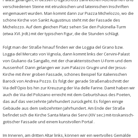
verschiedenen Steine mit etruskischen und lateinischen Inschriften
eingemauert wurden. Man kommt dann zur Piazza Michelozzo, wo die
schöne Kirche von Sankt Augustinus steht mit der Fassade des
Michelozzo. Auf dem gleichen Platz sehen Sie den Pulcinella-Turm
(etwa XVI. Jrdt.) mit der typischen Figur, die die Stunden schlägt.
Folgt man der Straße hinauf finden wir die Loggia del Grano bzw.
Loggia del Mercato von Vignola, dann kommt links der Cervini-Palast
von Giuliano da Sangallo, mit der charakteristischen U-Form und dem
Aussenhof. Dann gelangen wir zum Palazzo Grugni und der Jesus-
Kirche mit ihrer groben Fassade, schönes Beispiel für italienischen
Barock von Andrea Pozzo. Es folgt der gerade Straßenabschnitt der
Via dell'Opio bis hin zur Kreuzung der Via delle Farine. Damit haben wir
auch die Via del Poliziano erreicht mit dem Geburtshaus des Poeten,
das auf das vierzehnte Jahrhundert zurückgeht. Es folgen einige
Gebäude aus dem siebzehnten Jahrhundert. Am Ende der Straße
befindet sich die Kirche Santa Maria dei Servi (XIV sec.) mit-toskanisch-
gotischer Fassade und einem kunstvollen Portal .
Im Inneren, am dritten Altar links, können wir ein wertvolles Gemälde