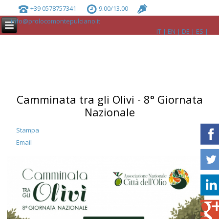
+39 0578757341
9.00/13.00
info@prolocomontepulciano.it
IT
EN
DE
ES
Camminata tra gli Olivi - 8° Giornata
Nazionale
Stampa
Email