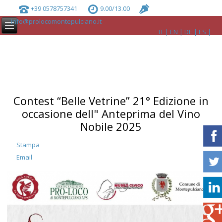
+39 0578757341
9.00/13.00
info@prolocomontepulciano.it
IT
EN
DE
ES
Contest “Belle Vetrine” 21° Edizione in
occasione dell" Anteprima del Vino
Nobile 2025
Stampa
Email