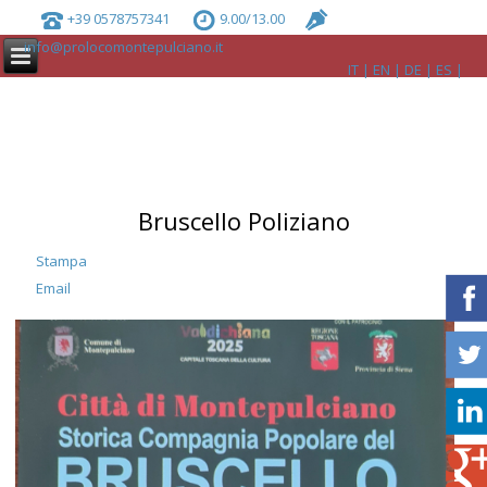
+39 0578757341
9.00/13.00
info@prolocomontepulciano.it
IT
EN
DE
ES
Bruscello Poliziano
Stampa
Email