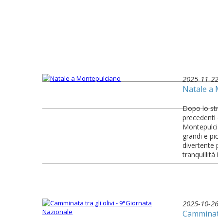
2025-11-2
Natale a
Dopo lo str
precedenti 
Montepulci
grandi e pi
divertente 
tranquillità 
2025-10-2
Camminata