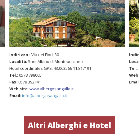
Indirizzo :
Via dei Fiori, 30
Indi
Località
: Sant'Albino di Montepulciano
Loca
Hotel coordinates GPS: 43.063566 11.817191
Tel.
:
Tel.
: 0578 798005
Web 
Fax
: 0578 392141
Emai
Web site
:
www.albergosangallo.it
Email
:
info@albergosangallo.it
Altri Alberghi e Hotel