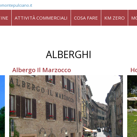
omontepulciano.it
INE
ATTIVITÀ COMMERCIALI
COSA FARE
KM ZERO
M
ALBERGHI
Albergo Il Marzocco
Ho