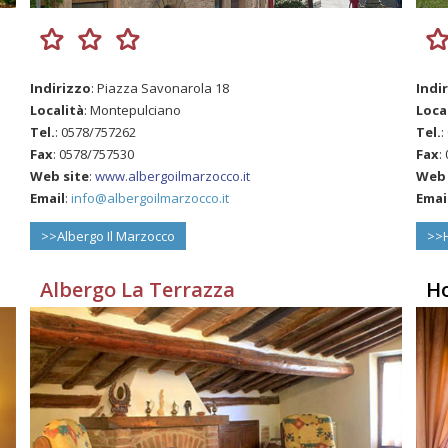
Indirizzo
: Piazza Savonarola 18
Indi
Località
: Montepulciano
Loca
Tel.
: 0578/757262
Tel.
:
Fax
: 0578/757530
Fax
:
Web site
:
www.albergoilmarzocco.it
Web 
Email
:
info@albergoilmarzocco.it
Emai
>>Albergo Il Marzocco
>>H
Albergo La Terrazza
Ho