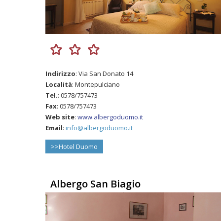
Indirizzo
: Via San Donato 14
Località
: Montepulciano
Tel.
: 0578/757473
Fax
: 0578/757473
Web site
:
www.albergoduomo.it
Email
:
info@albergoduomo.it
>>Hotel Duomo
Albergo San Biagio