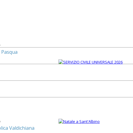
3
di Pasqua
9
lica Valdichiana