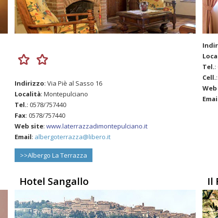
Indi
Loca
Tel.
:
Cell.
Indirizzo
: Via Piè al Sasso 16
Web 
Località
: Montepulciano
Emai
Tel.
: 0578/757440
Fax
: 0578/757440
Web site
:
www.laterrazzadimontepulciano.it
Email
:
albergoterrazza@libero.it
>>Albergo La Terrazza
Hotel Sangallo
Il