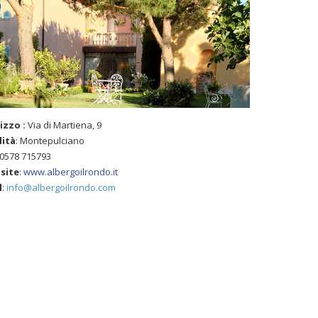
rizzo :
Via di Martiena, 9
lità
: Montepulciano
 0578 715793
site
:
www.albergoilrondo.it
l
:
info@albergoilrondo.com