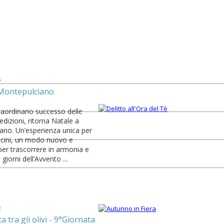
2
 Montepulciano
aordinario successo delle
edizioni, ritorna Natale a
ano. Un’esperienza unica per
ccini, un modo nuovo e
per trascorrere in armonia e
i giorni dell’Avvento ...
6
 tra gli olivi - 9°Giornata