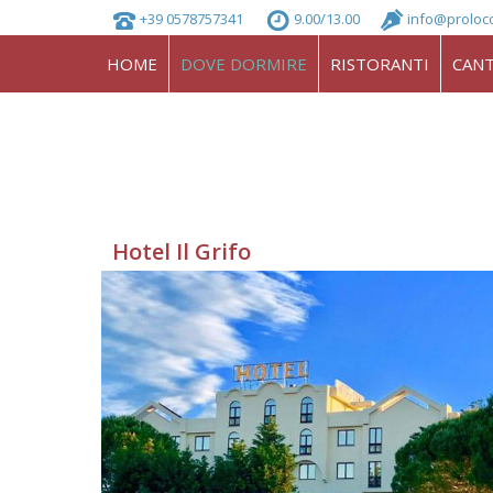
+39 0578757341
9.00/13.00
info@proloc
HOME
DOVE DORMIRE
RISTORANTI
CANT
Hotel Il Grifo