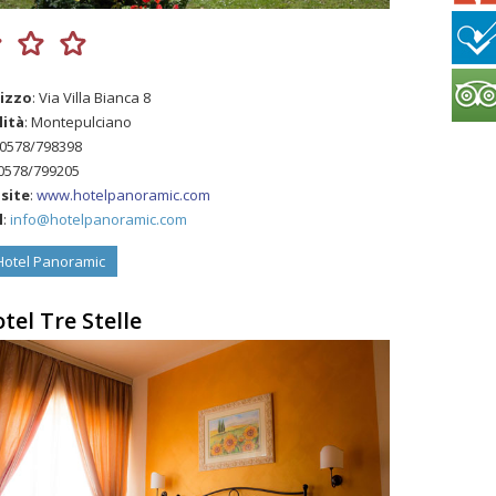
rizzo
: Via Villa Bianca 8
lità
: Montepulciano
 0578/798398
 0578/799205
site
:
www.hotelpanoramic.com
l
:
info@hotelpanoramic.com
otel Panoramic
tel Tre Stelle