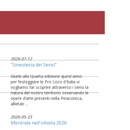
2026-07-12
"Sinestesia dei Sensi"
Giunti alla Quarta edizione quest'anno
per festeggiare le Pro Loco d'Italia vi
vogliamo far scoprire attraverso i sensi la
natura del nostro territorio osservando le
opere d’arte presenti nella Pinacoteca,
allietati ...
2026-05-23
Merenda nell'oliveta 2026