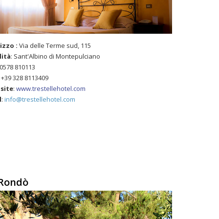
rizzo :
Via delle Terme sud, 115
lità
: Sant'Albino di Montepulciano
 0578 810113
: +39 328 8113409
site
:
www.trestellehotel.com
l
:
info@trestellehotel.com
 Rondò