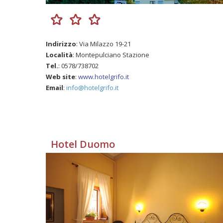
Indirizzo
: Via Milazzo 19-21
Località
: Montepulciano Stazione
Tel.
: 0578/738702
Web site
:
www.hotelgrifo.it
Email
:
info@hotelgrifo.it
Hotel Duomo