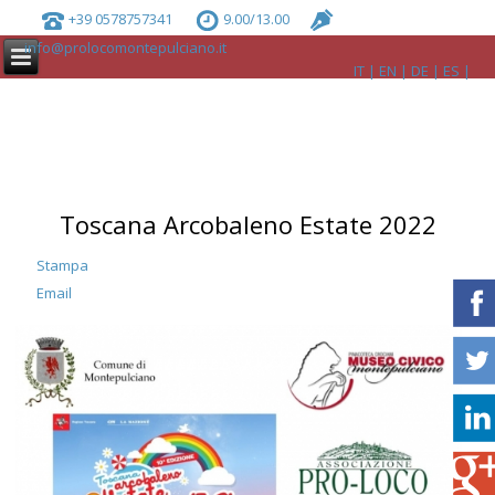
+39 0578757341
9.00/13.00
info@prolocomontepulciano.it
IT
EN
DE
ES
Toscana Arcobaleno Estate 2022
Stampa
Email